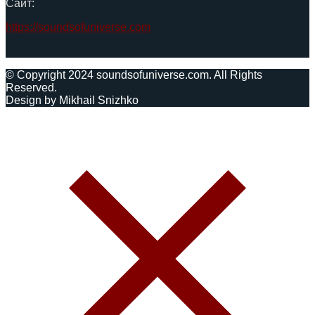
Сайт:
https://soundsofuniverse.com
© Copyright 2024 soundsofuniverse.com. All Rights
Reserved.
Design by Mikhail Snizhko