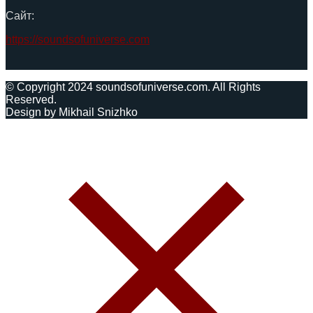
Сайт:
https://soundsofuniverse.com
© Copyright 2024 soundsofuniverse.com. All Rights
Reserved.
Design by Mikhail Snizhko