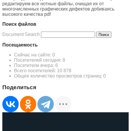
редактируем все нотные файлы, очищая их от
многочисленных графических дефектов добиваясь
высокого качества pdf
Поиск файлов
Document Search
Поиск
Посещаемость
Сейчас на сайте:
0
Посетителей сегодня:
8
Посетители вчера:
6
Всего посетителей:
10 878
Общее количество просмотров страниц:
0
Поделиться