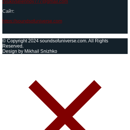
zvukivselennoy777@gmail.com
Сайт:
https://soundsofuniverse.com
© Copyright 2024 soundsofuniverse.com. All Rights
Reserved.
Design by Mikhail Snizhko