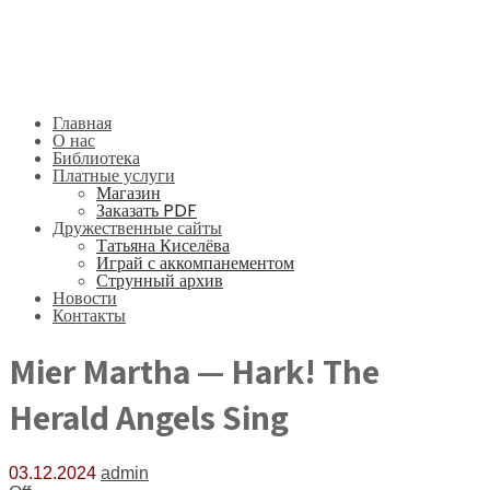
Главная
О нас
Библиотека
Платные услуги
Магазин
Заказать PDF
Дружественные сайты
Татьяна Киселёва
Играй с аккомпанементом
Струнный архив
Новости
Контакты
Mier Martha — Hark! The
Herald Angels Sing
03.12.2024
admin