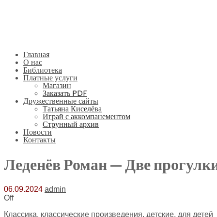
Главная
О нас
Библиотека
Платные услуги
Магазин
Заказать PDF
Дружественные сайты
Татьяна Киселёва
Играй с аккомпанементом
Струнный архив
Новости
Контакты
Леденёв Роман — Две прогулк
06.09.2024
admin
Off
Классика, классические произведения, детские, для детей