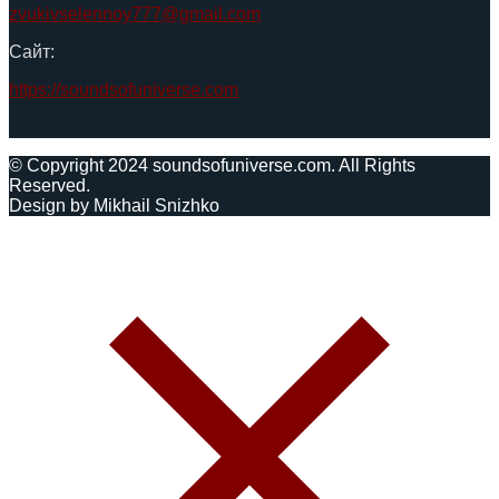
zvukivselennoy777@gmail.com
Сайт:
https://soundsofuniverse.com
© Copyright 2024 soundsofuniverse.com. All Rights
Reserved.
Design by Mikhail Snizhko