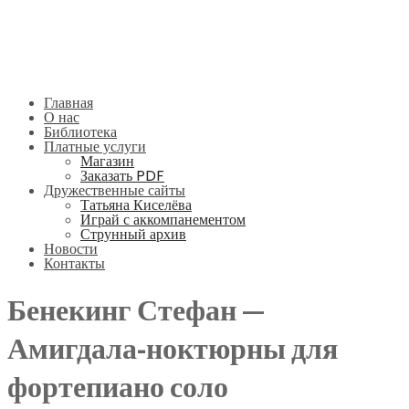
Главная
О нас
Библиотека
Платные услуги
Магазин
Заказать PDF
Дружественные сайты
Татьяна Киселёва
Играй с аккомпанементом
Струнный архив
Новости
Контакты
Бенекинг Стефан —
Амигдала-ноктюрны для
фортепиано соло