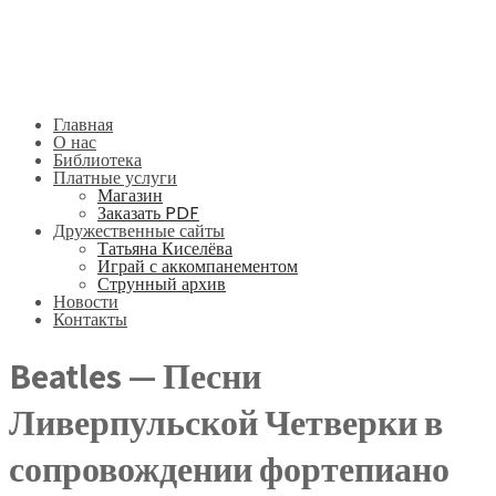
Главная
О нас
Библиотека
Платные услуги
Магазин
Заказать PDF
Дружественные сайты
Татьяна Киселёва
Играй с аккомпанементом
Струнный архив
Новости
Контакты
Beatles — Песни
Ливерпульской Четверки в
сопровождении фортепиано