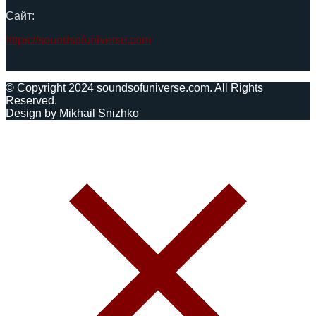
Сайт:
https://soundsofuniverse.com
© Copyright 2024 soundsofuniverse.com. All Rights
Reserved.
Design by Mikhail Snizhko